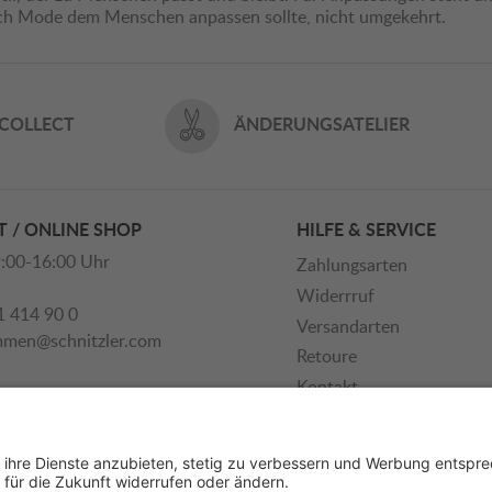
ich Mode dem Menschen anpassen sollte, nicht umgekehrt.
 COLLECT
ÄNDERUNGSATELIER
 / ONLINE SHOP
HILFE & SERVICE
:00-16:00 Uhr
Zahlungsarten
Widerrruf
1 414 90 0
Versandarten
mmen@schnitzler.com
Retoure
Kontakt
Newsletter