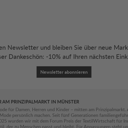
eren Newsletter und bleiben Sie über neue Mar
er Dankeschön: -10% auf Ihren nächsten Eink
Newsletter abonnieren
R AM PRINZIPALMARKT IN MÜNSTER
ode für Damen, Herren und Kinder – mitten am Prinzipalmarkt. 
ie Mode persönlich machen. Seit fünf Generationen familiengefü
2025 wurden wir mit dem Forum Preis der TextilWirtschaft für I
il, der zu Menschen passt und bleibt. Für Anpassungen steht uns