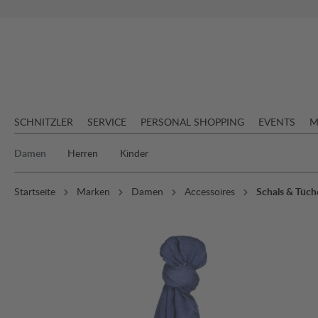
springen
Zur Hauptnavigation springen
SCHNITZLER
SERVICE
PERSONAL SHOPPING
EVENTS
M
Damen
Herren
Kinder
Startseite
Marken
Damen
Accessoires
Schals & Tüch