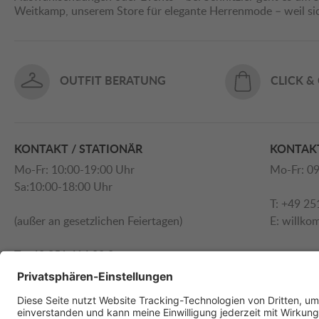
Weitkamp, unserem Store für elegante Herrenmode – weil s
OUTFIT BERATUNG
CLICK &
KONTAKT / STATIONÄR
KONTAKT
Mo-Fr: 10:00-19:00 Uhr
Mo-Fr: 09
Sa:10:00-18:00 Uhr
T: +49 25
(außer an gesetzlichen Feiertagen)
E:
willko
T: +49 251 414 90 0
E:
willkommen@schnitzler.com