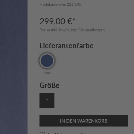
Produktnummer:
221/505
299,00 €*
Preise inkl. MwSt. zzgl. Versandkosten
Lieferantenfarbe
Blau
Größe
*
IN DEN WARENKORB
Zum Merkzettel hinzufügen