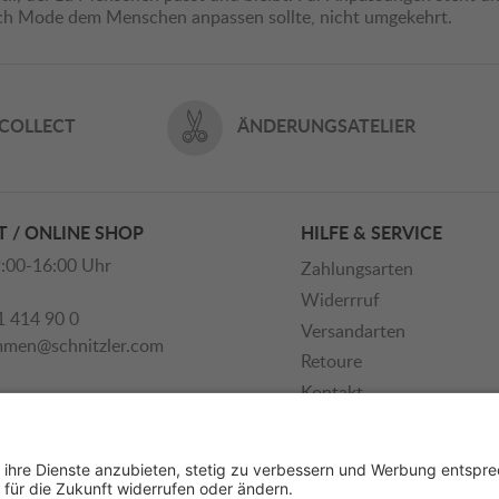
ich Mode dem Menschen anpassen sollte, nicht umgekehrt.
 COLLECT
ÄNDERUNGSATELIER
 / ONLINE SHOP
HILFE & SERVICE
:00-16:00 Uhr
Zahlungsarten
Widerrruf
1 414 90 0
Versandarten
mmen@schnitzler.com
Retoure
Kontakt
Newsletter