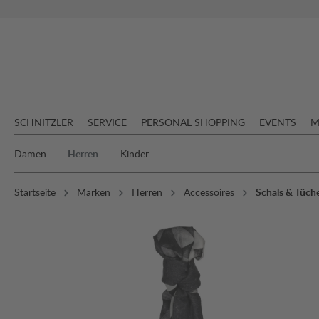
springen
Zur Hauptnavigation springen
SCHNITZLER
SERVICE
PERSONAL SHOPPING
EVENTS
M
Damen
Herren
Kinder
Startseite
Marken
Herren
Accessoires
Schals & Tüch