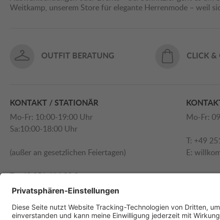
Weitkamp, unserem Store für elegante Herrenmode – weil s
OUTFIT BERATUNG
CLICK &
KONTAKT / STATIONÄR
KONTAKT
Mo-Fr: 10:00-19:00 Uhr
Mo-Fr: 09
Sa:10:00-18:00 Uhr
T: +49 25
(außer an gesetzlichen Feiertagen)
E:
willko
T: +49 251 414 90 0
E:
willkommen@schnitzler.com