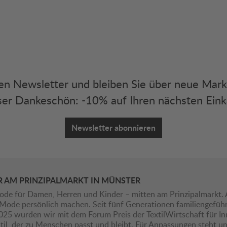
eren Newsletter und bleiben Sie über neue Mar
er Dankeschön: -10% auf Ihren nächsten Eink
Newsletter abonnieren
R AM PRINZIPALMARKT IN MÜNSTER
ode für Damen, Herren und Kinder – mitten am Prinzipalmarkt. 
ie Mode persönlich machen. Seit fünf Generationen familiengefü
2025 wurden wir mit dem Forum Preis der TextilWirtschaft für I
il, der zu Menschen passt und bleibt. Für Anpassungen steht uns