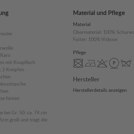
ung
Material und Pflege
Material
Obermaterial:
100% Schurwo
essler
Futter:
100% Viskose
urwolle
Pflege
-Karo
en mit Knopfloch
mit 2 Knöpfen
schen
Hersteller
enbrusttasche
Herstellerdetails anzeigen
aschen
itze hinten
ge bei Gr. 50: ca. 74 cm
85cm groß und trägt die