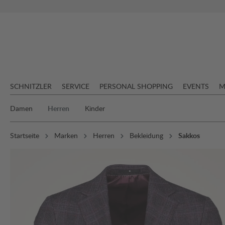
springen
Zur Hauptnavigation springen
SCHNITZLER
SERVICE
PERSONAL SHOPPING
EVENTS
M
Damen
Herren
Kinder
Startseite
Marken
Herren
Bekleidung
Sakkos