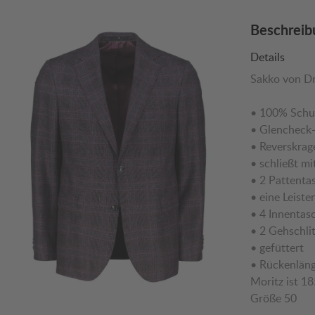
Beschreib
Details
Sakko von Dr
• 100% Sch
• Glencheck
• Reverskrag
• schließt 
• 2 Pattenta
• eine Leist
• 4 Innent
• 2 Gehschl
• gefüttert
• Rückenlän
Moritz ist 1
Größe 50