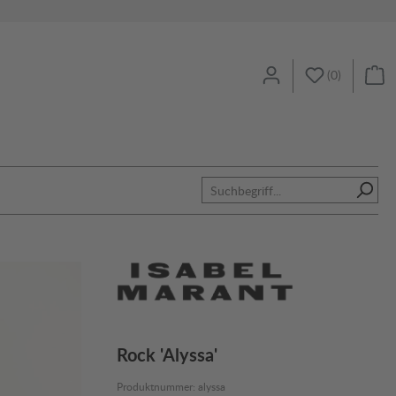
(
0
)
Rock 'Alyssa'
Produktnummer:
alyssa