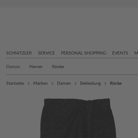
springen
Zur Hauptnavigation springen
SCHNITZLER
SERVICE
PERSONAL SHOPPING
EVENTS
M
Damen
Herren
Kinder
Startseite
Marken
Damen
Bekleidung
Röcke