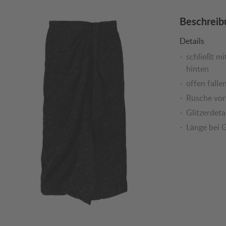
Beschreib
Details
schließt m
hinten
offen falle
Rüsche vo
Glitzerdeta
Länge bei G