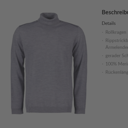
Beschreib
Details
Rollkragen
Rippstrick
Ärmelende
gerader Sc
100% Meri
Rückenlänge