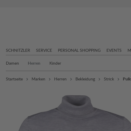
springen
Zur Hauptnavigation springen
SCHNITZLER
SERVICE
PERSONAL SHOPPING
EVENTS
M
Damen
Herren
Kinder
Startseite
Marken
Herren
Bekleidung
Strick
Pull