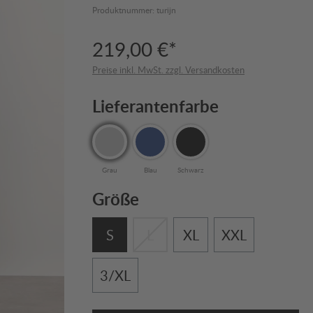
Produktnummer:
turijn
219,00 €*
Preise inkl. MwSt. zzgl. Versandkosten
Lieferantenfarbe
Grau
Blau
Schwarz
Größe
S
L
XL
XXL
3/XL