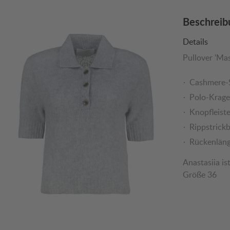
Beschreib
Details
Pullover 'Ma
Cashmere-
Polo-Krag
Knopfleist
Rippstrick
Rückenläng
Anastasiia is
Größe 36