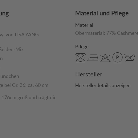
ung
Material und Pflege
Material
Obermaterial:
77% Cashmer
sy' von LISA YANG
Pflege
Seiden-Mix
en
e
Hersteller
bündchen
e bei Gr. 36: ca. 60 cm
Herstellerdetails anzeigen
t 176cm groß und trägt die