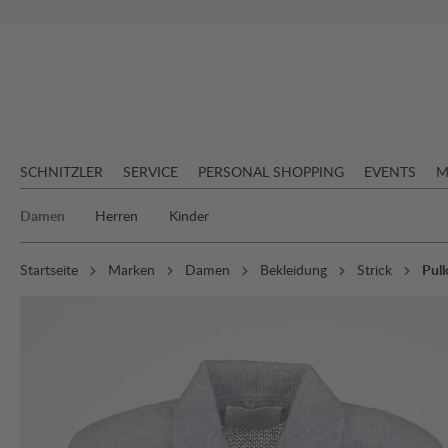
springen
Zur Hauptnavigation springen
SCHNITZLER
SERVICE
PERSONAL SHOPPING
EVENTS
M
Damen
Herren
Kinder
Startseite
Marken
Damen
Bekleidung
Strick
Pull