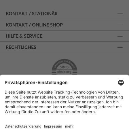
KONTAKT / STATIONÄR
KONTAKT / ONLINE SHOP
HILFE & SERVICE
RECHTLICHES
ÜBER 125 JAHRE AM PRINZIPALMARKT
PERSÖNLICHE BERATUNG
KOSTENLOSER RÜCKVERSAND
SSL - SICHERE BESTELLUNG