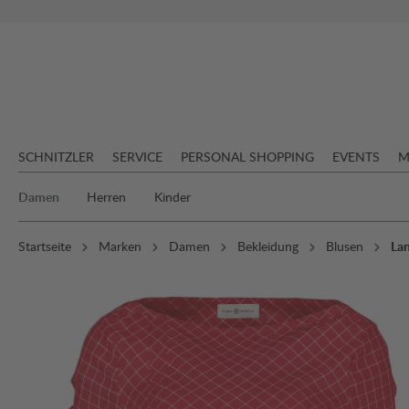
springen
Zur Hauptnavigation springen
SCHNITZLER
SERVICE
PERSONAL SHOPPING
EVENTS
M
Damen
Herren
Kinder
Startseite
Marken
Damen
Bekleidung
Blusen
La