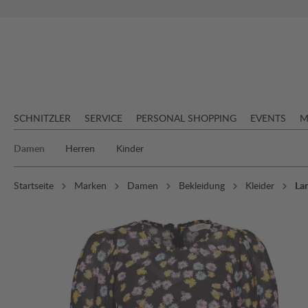
springen
Zur Hauptnavigation springen
SCHNITZLER
SERVICE
PERSONAL SHOPPING
EVENTS
M
Damen
Herren
Kinder
Startseite
Marken
Damen
Bekleidung
Kleider
La