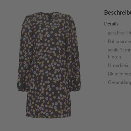
Beschreib
Details
geraffter 
Ballonärme
schließt m
hinten
Unterkleid
Blumenmus
Gesamtläng