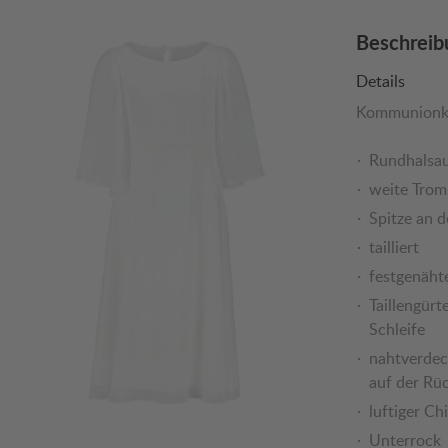
Beschreib
Details
Kommunionkl
Rundhalsau
weite Trom
Spitze an d
tailliert
festgenähte
Taillengürt
Schleife
nahtverdec
auf der Rüc
luftiger Ch
Unterrock