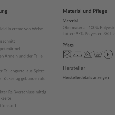
ung
Material und Pflege
Material
Obermaterial:
100% Polyeste
eid in creme von Weise
Futter:
97% Polyester
, 3% El
sschnitt
Pflege
petenärmel
en Ärmeln und der Taille
Hersteller
r Taillengürtel aus Spitze
Herstellerdetails anzeigen
el rückseitig gebunden als
kter Reißverschluss mittig
kseite
iffonstoff