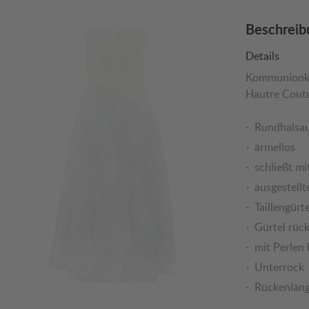
Beschreib
Details
Kommunionkl
Hautre Cout
Rundhalsau
ärmellos
schließt mi
ausgestellt
Taillengürt
Gürtel rück
mit Perlen 
Unterrock
Rückenläng