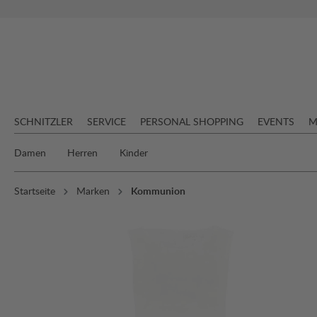
springen
Zur Hauptnavigation springen
SCHNITZLER
SERVICE
PERSONAL SHOPPING
EVENTS
M
Damen
Herren
Kinder
Startseite
Marken
Kommunion