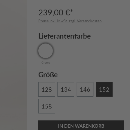
239,00 €*
Preise inkl. MwSt. zzgl. Versandkosten
Lieferantenfarbe
Creme
Größe
128
134
146
152
158
IN DEN WARENKORB