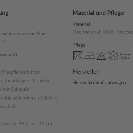
ung
Material und Pflege
Material
Obermaterial:
100% Polyeste
eid in creme von Une
ure
Pflege
sschnitt
Hersteller
t Knopfleiste hinten
er, mehrlagiger Tüll-Rock
Herstellerdetails anzeigen
el mit Schlaufe
seitig gebunden als Schleife
bestickt
e bei Gr. 152: ca. 114 cm