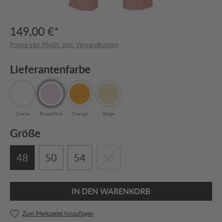
149,00 €*
Preise inkl. MwSt. zzgl. Versandkosten
Lieferantenfarbe
Creme
Rosa&Pink
Orange
Beige
Größe
48
50
54
56
IN DEN WARENKORB
Zum Merkzettel hinzufügen