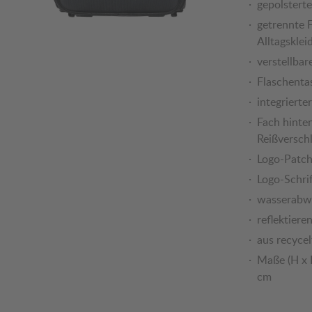
gepolsterte
getrennte 
Alltagsklei
verstellbar
Flaschenta
integriert
Fach hinte
Reißversch
Logo-Patch
Logo-Schri
wasserabwe
reflektiere
aus recycel
Maße (H x B
cm