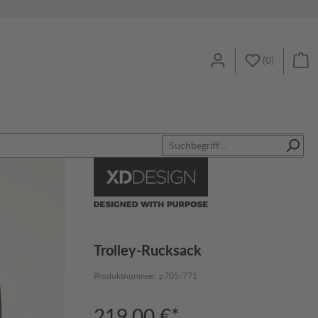
(
0
)
Trolley-Rucksack
Produktnummer:
p705/771
219,00 €*