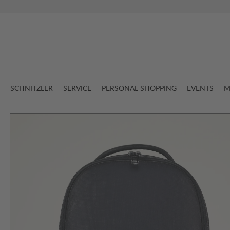
springen
Zur Hauptnavigation springen
SCHNITZLER
SERVICE
PERSONAL SHOPPING
EVENTS
M