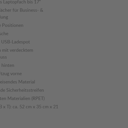
s Laptopfach bis 17"
Fächer für Business- &
dung
e Positionen
sche
er USB-Ladespot
n mit verdecktem
luss
 hinten
ftzug vorne
isendes Material
nde Sicherheitsstreifen
ten Materialien (RPET)
 x T): ca. 52 cm x 35 cm x 21