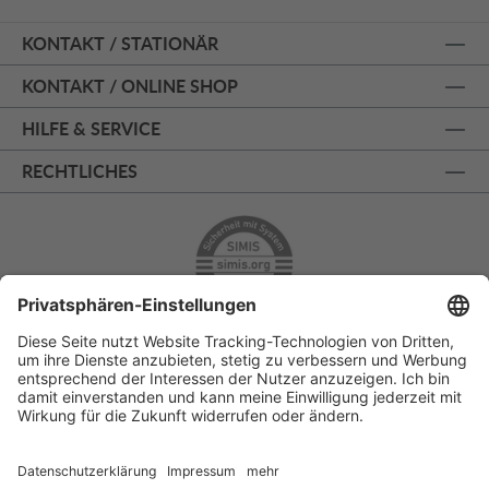
KONTAKT / STATIONÄR
KONTAKT / ONLINE SHOP
HILFE & SERVICE
RECHTLICHES
ÜBER 125 JAHRE AM PRINZIPALMARKT
PERSÖNLICHE BERATUNG
KOSTENLOSER RÜCKVERSAND
SSL - SICHERE BESTELLUNG