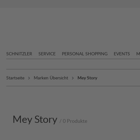
springen
Zur Hauptnavigation springen
SCHNITZLER
SERVICE
PERSONAL SHOPPING
EVENTS
M
Startseite
Marken Übersicht
Mey Story
Mey Story
/ 0 Produkte