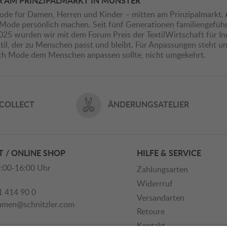
R AM PRINZIPALMARKT IN MÜNSTER
ode für Damen, Herren und Kinder – mitten am Prinzipalmarkt. 
ie Mode persönlich machen. Seit fünf Generationen familiengefü
2025 wurden wir mit dem Forum Preis der TextilWirtschaft für I
il, der zu Menschen passt und bleibt. Für Anpassungen steht uns
ich Mode dem Menschen anpassen sollte, nicht umgekehrt.
 COLLECT
ÄNDERUNGSATELIER
 / ONLINE SHOP
HILFE & SERVICE
:00-16:00 Uhr
Zahlungsarten
Widerrruf
1 414 90 0
Versandarten
mmen@schnitzler.com
Retoure
Kontakt