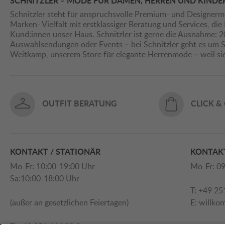
SCHNITZLER – MODE FÜR DAMEN, HERREN UND KINDE
Schnitzler steht für anspruchsvolle Premium- und Designerm
Marken- Vielfalt mit erstklassiger Beratung und Services, d
Kund:innen unser Haus. Schnitzler ist gerne die Ausnahme: 
Auswahlsendungen oder Events – bei Schnitzler geht es um St
Weitkamp, unserem Store für elegante Herrenmode – weil s
OUTFIT BERATUNG
CLICK &
KONTAKT / STATIONÄR
KONTAKT
Mo-Fr: 10:00-19:00 Uhr
Mo-Fr: 09
Sa:10:00-18:00 Uhr
T: +49 25
(außer an gesetzlichen Feiertagen)
E:
willko