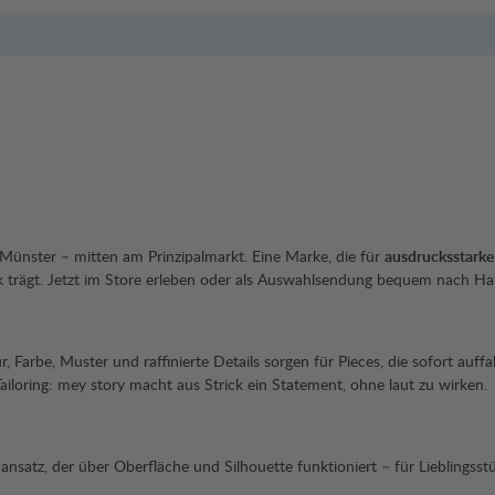
 Münster – mitten am Prinzipalmarkt. Eine Marke, die für
ausdrucksstarke
ok trägt. Jetzt im Store erleben oder als Auswahlsendung bequem nach Hau
 Farbe, Muster und raffinierte Details sorgen für Pieces, die sofort auff
Tailoring: mey story macht aus Strick ein Statement, ohne laut zu wirken.
nsatz, der über Oberfläche und Silhouette funktioniert – für Lieblingsstü