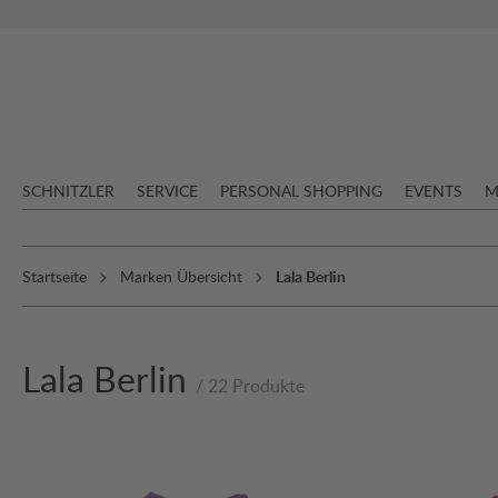
springen
Zur Hauptnavigation springen
SCHNITZLER
SERVICE
PERSONAL SHOPPING
EVENTS
M
Startseite
Marken Übersicht
Lala Berlin
Lala Berlin
/ 22 Produkte