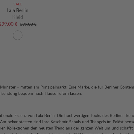
SALE
Lala Berlin
Kleid
299,00 €
599,00 €
 Münster – mitten am Prinzipalmarkt. Eine Marke, die für Berliner Contem
ahlsendung bequem nach Hause liefern lassen.
ionale Essenz von Lala Berlin. Die hochwertigen Looks des Berliner Trend-L
, Am bekanntesten sind Ihre Kaschmir-Schals und Triangels im Palästinense
Ihren Kollektionen den neusten Trend aus der ganzen Welt um und schafft 