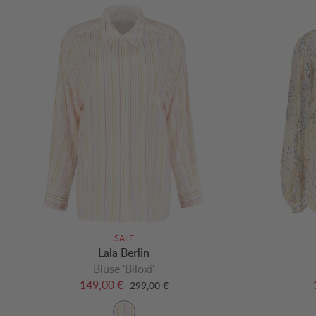
SALE
Lala Berlin
Bluse 'Biloxi'
149,00 €
299,00 €