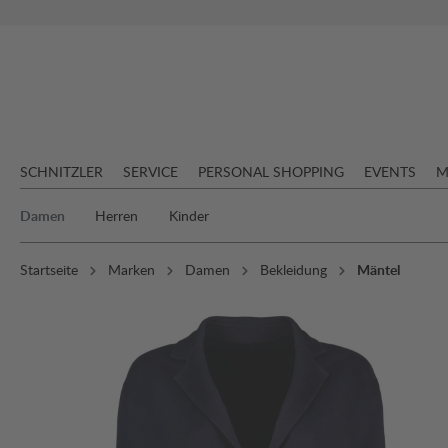
springen
Zur Hauptnavigation springen
SCHNITZLER
SERVICE
PERSONAL SHOPPING
EVENTS
M
Damen
Herren
Kinder
Startseite
Marken
Damen
Bekleidung
Mäntel