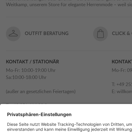
Weitkamp, unserem Store für elegante Herrenmode – weil s
OUTFIT BERATUNG
CLICK &
KONTAKT / STATIONÄR
KONTAKT
Mo-Fr: 10:00-19:00 Uhr
Mo-Fr: 09
Sa:10:00-18:00 Uhr
T: +49 25
(außer an gesetzlichen Feiertagen)
E:
willko
T: +49 251 414 90 0
E:
willkommen@schnitzler.com