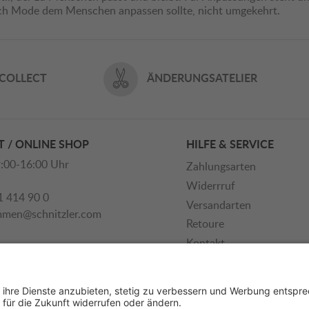
ich Mode dem Menschen anpassen sollte, nicht umgekehrt.
 COLLECT
ÄNDERUNGSATELIER
 / ONLINE SHOP
HILFE & SERVICE
:00-16:00 Uhr
Zahlungsarten
Widerrruf
1 414 90 0
Versandarten
mmen@schnitzler.com
Retoure
Kontakt
Newsletter