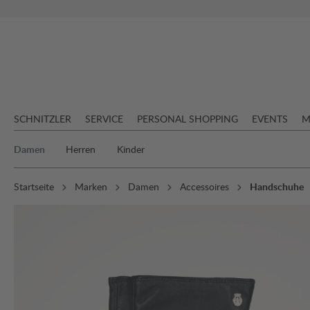
springen
Zur Hauptnavigation springen
SCHNITZLER
SERVICE
PERSONAL SHOPPING
EVENTS
M
Damen
Herren
Kinder
Startseite
Marken
Damen
Accessoires
Handschuhe