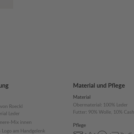
ung
Material und Pflege
Material
Obermaterial:
100% Leder
von Roeckl
Futter:
90% Wolle
, 10% Cas
ial Leder
mere-Mix innen
Pflege
s Logo am Handgelenk