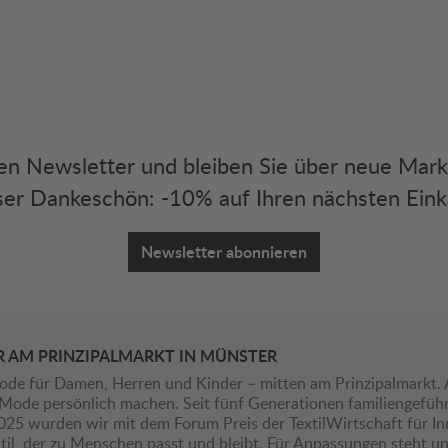
eren Newsletter und bleiben Sie über neue Mar
er Dankeschön: -10% auf Ihren nächsten Eink
Newsletter abonnieren
R AM PRINZIPALMARKT IN MÜNSTER
ode für Damen, Herren und Kinder – mitten am Prinzipalmarkt. 
ie Mode persönlich machen. Seit fünf Generationen familiengefü
2025 wurden wir mit dem Forum Preis der TextilWirtschaft für I
il, der zu Menschen passt und bleibt. Für Anpassungen steht uns