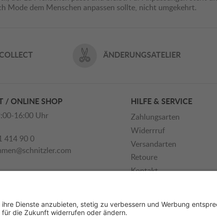
ich Mode dem Menschen anpassen sollte, nicht umgekehrt.
 COLLECT
ÄNDERUNGSATELIER
 / ONLINE SHOP
HILFE & SERVICE
:00-16:00 Uhr
Zahlungsarten
Widerrruf
1 414 90 0
Versandarten
mmen@schnitzler.com
Retoure
Kontakt
Newsletter