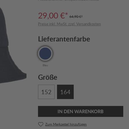
29,00 €*
64,90 €*
Preise inkl. MwSt. zzgl. Versandkosten
Lieferantenfarbe
Blau
Größe
152
164
IN DEN WARENKORB
Zum Merkzettel hinzufügen