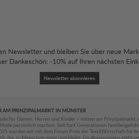
eren Newsletter und bleiben Sie über neue Mar
er Dankeschön: -10% auf Ihren nächsten Eink
Newsletter abonnieren
R AM PRINZIPALMARKT IN MÜNSTER
ode für Damen, Herren und Kinder – mitten am Prinzipalmarkt. 
ie Mode persönlich machen. Seit fünf Generationen familiengefü
2025 wurden wir mit dem Forum Preis der TextilWirtschaft für I
il, der zu Menschen passt und bleibt. Für Anpassungen steht uns