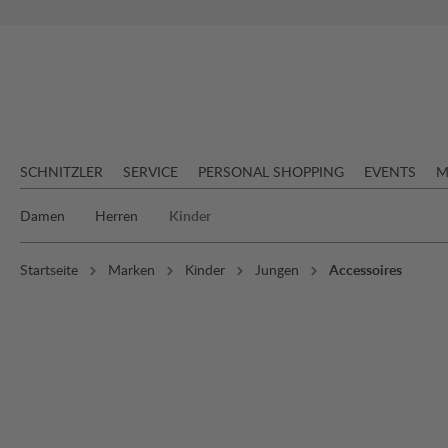
springen
Zur Hauptnavigation springen
SCHNITZLER
SERVICE
PERSONAL SHOPPING
EVENTS
M
Damen
Herren
Kinder
Startseite
Marken
Kinder
Jungen
Accessoires