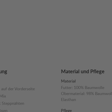
ung
Material und Pflege
Material
Futter:
100% Baumwolle
 auf der Vorderseite
Obermaterial:
98% Baumwol
Mix
Elasthan
t Steppnähten
ösen
Pflege