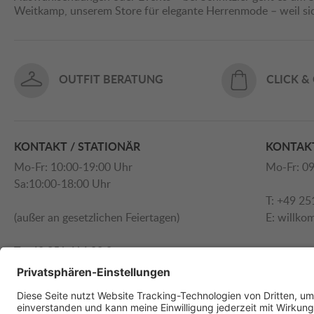
Weitkamp, unserem Store für elegante Herrenmode – weil s
OUTFIT BERATUNG
CLICK &
KONTAKT / STATIONÄR
KONTAKT
Mo-Fr: 10:00-19:00 Uhr
Mo-Fr: 09
Sa:10:00-18:00 Uhr
T: +49 25
(außer an gesetzlichen Feiertagen)
E:
willko
T: +49 251 414 90 0
E:
willkommen@schnitzler.com