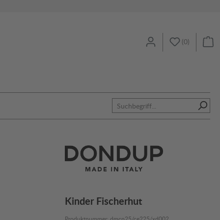
(
0
)
Kinder Fischerhut
Produktnummer:
dmcp25/ce225/xd002