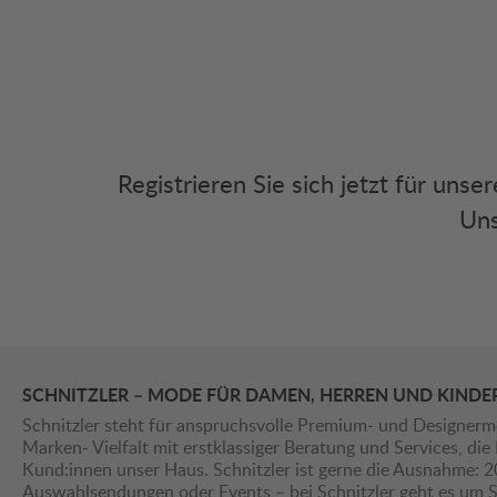
Registrieren Sie sich jetzt für uns
Uns
SCHNITZLER – MODE FÜR DAMEN, HERREN UND KINDE
Schnitzler steht für anspruchsvolle Premium- und Designerm
Marken- Vielfalt mit erstklassiger Beratung und Services, d
Kund:innen unser Haus. Schnitzler ist gerne die Ausnahme: 
Auswahlsendungen oder Events – bei Schnitzler geht es um St